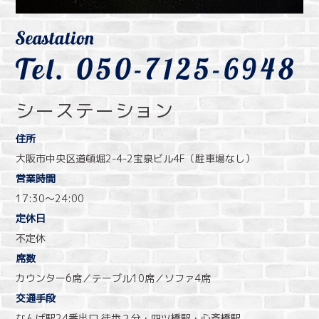
シーステーション
住所
大阪市中央区道頓堀2-4-2宝泉ビル4F（駐車場なし）
営業時間
17:30〜24:00
定休日
不定休
席数
カウンター6席／テーブル10席／ソファ4席
交通手段
なんば駅24番出口 徒歩２分・四ツ橋駅・心斎橋駅