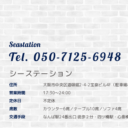
シーステーション
住所
大阪市中央区道頓堀2-4-2宝泉ビル4F（駐車
営業時間
17:30〜24:00
定休日
不定休
席数
カウンター6席／テーブル10席／ソファ4席
交通手段
なんば駅24番出口 徒歩２分・四ツ橋駅・心斎