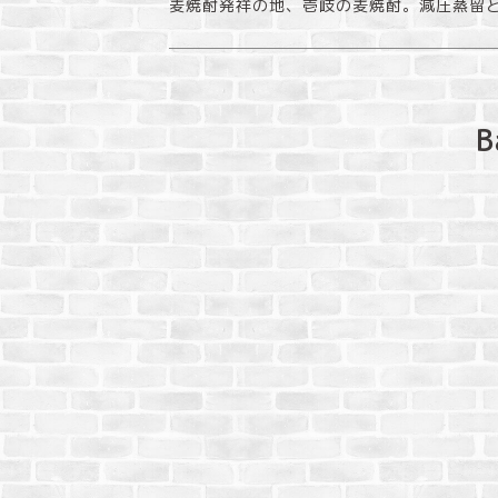
麦焼酎発祥の地、壱岐の麦焼酎。減圧蒸留と
B