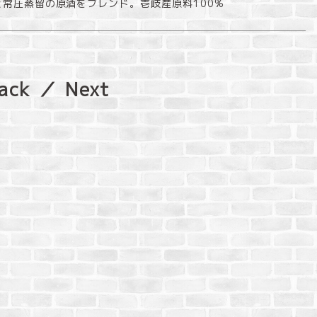
常圧蒸留の原酒をブレンド。壱岐産原料100%
ack
／
Next