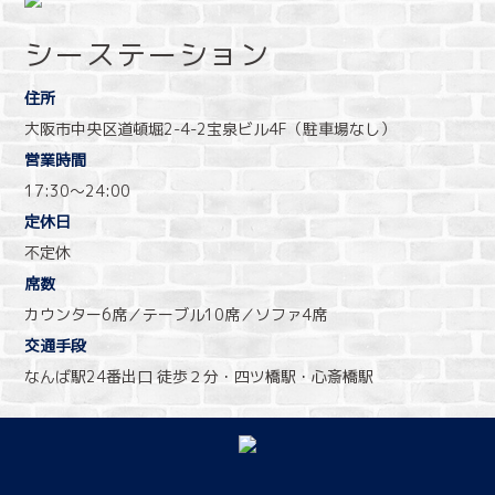
シーステーション
住所
大阪市中央区道頓堀2-4-2宝泉ビル4F（駐車場なし）
営業時間
17:30〜24:00
定休日
不定休
席数
カウンター6席／テーブル10席／ソファ4席
交通手段
なんば駅24番出口 徒歩２分・四ツ橋駅・心斎橋駅